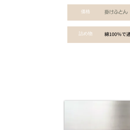
価格
掛けふとん 
詰め物
綿100％