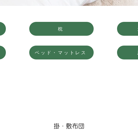
枕
ベッド・マットレス
掛・​敷布団