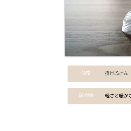
価格
掛けふとん 
詰め物
軽さと暖か