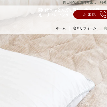
岡山市で布団打ち直し・羽毛
岡山市のふとん打ち直し、仕立て替
お電話
え、リフレッシュ |中西ふとん店
ホーム
寝具リフォーム